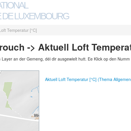
ATIONAL
 DE LUXEMBOURG
 Loft Temperatur [°C]
uch -> Aktuell Loft Temperat
m Layer an der Gemeng, déi dir ausgewielt hutt. Ee Klick op den Numm 
Aktuell Loft Temperatur [°C] (Thema Allgemen