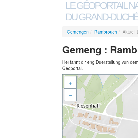
LE GÉOPORTAIL N
DU GRAND-DUCHÉ
Gemengen
/
Rambrouch
/
Aktuell
Gemeng : Rambro
Hei fannt dir eng Duerstellung vun de
Geoportal.
+
–