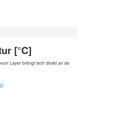
ur [°C]
vum Layer brëngt Iech direkt an de
g)