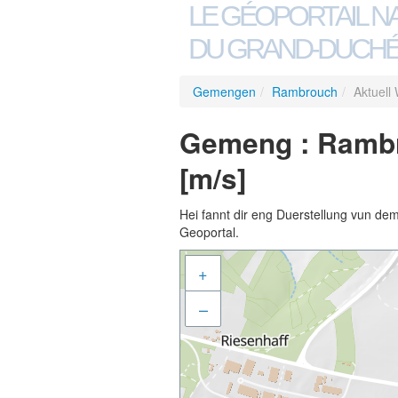
LE GÉOPORTAIL N
DU GRAND-DUCHÉ
Gemengen
/
Rambrouch
/
Aktuell
Gemeng : Rambr
[m/s]
Hei fannt dir eng Duerstellung vun de
Geoportal.
+
–