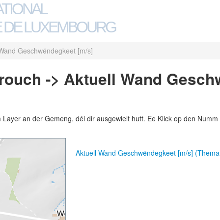
ATIONAL
 DE LUXEMBOURG
 Wand Geschwëndegkeet [m/s]
ouch -> Aktuell Wand Gesch
m Layer an der Gemeng, déi dir ausgewielt hutt. Ee Klick op den Numm 
Aktuell Wand Geschwëndegkeet [m/s] (Thema