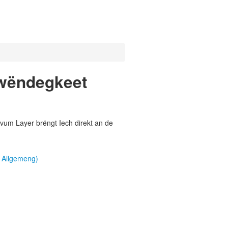
wëndegkeet
vum Layer brëngt Iech direkt an de
 Allgemeng)