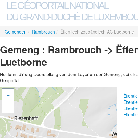
LE GÉOPORTAIL NATIONAL
DU GRAND-DUCHÉ DE LUXEMBO
Gemengen
/
Rambrouch
/
Ëffentlech zougänglech AC Luetborne
Gemeng : Rambrouch -> Ëffe
Luetborne
Hei fannt dir eng Duerstellung vun dem Layer an der Gemeng, déi dir 
Geoportal.
+
Ëffent
Ëffent
–
Ëffent
Ëffent