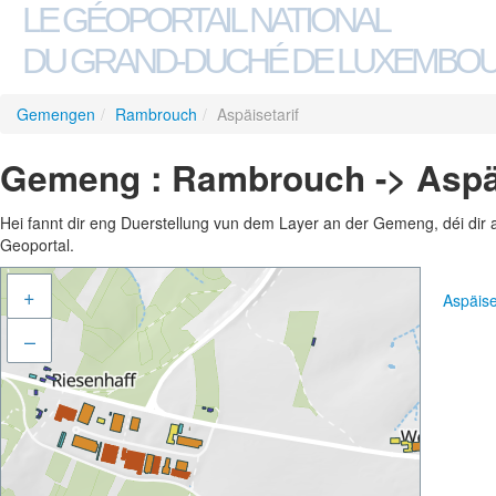
LE GÉOPORTAIL NATIONAL
DU GRAND-DUCHÉ DE LUXEMBO
Gemengen
/
Rambrouch
/
Aspäisetarif
Gemeng : Rambrouch -> Aspäi
Hei fannt dir eng Duerstellung vun dem Layer an der Gemeng, déi dir 
Geoportal.
+
Aspäise
–