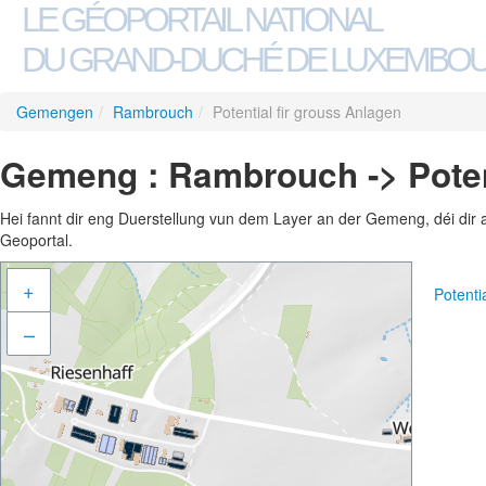
LE GÉOPORTAIL NATIONAL
DU GRAND-DUCHÉ DE LUXEMBO
Gemengen
/
Rambrouch
/
Potential fir grouss Anlagen
Gemeng : Rambrouch -> Potent
Hei fannt dir eng Duerstellung vun dem Layer an der Gemeng, déi dir 
Geoportal.
+
Potenti
–