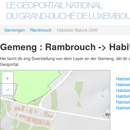
LE GÉOPORTAIL NATIONAL
DU GRAND-DUCHÉ DE LUXEMBO
Gemengen
/
Rambrouch
/
Habitater Natura 2000
Gemeng : Rambrouch -> Habit
Hei fannt dir eng Duerstellung vun dem Layer an der Gemeng, déi dir 
Geoportal.
+
Habita
Habita
–
Habita
Habita
Habitat
Habita