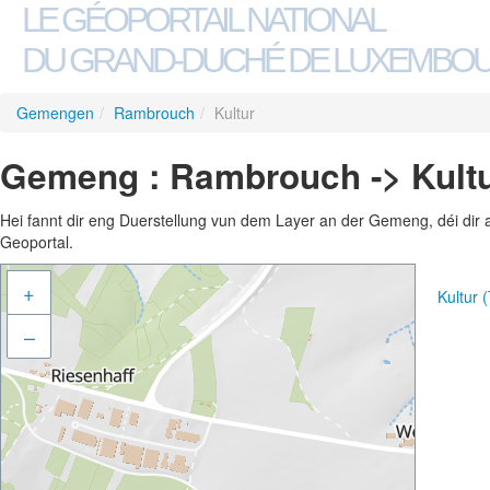
LE GÉOPORTAIL NATIONAL
DU GRAND-DUCHÉ DE LUXEMBO
Gemengen
/
Rambrouch
/
Kultur
Gemeng : Rambrouch -> Kult
Hei fannt dir eng Duerstellung vun dem Layer an der Gemeng, déi dir 
Geoportal.
+
Kultur 
–