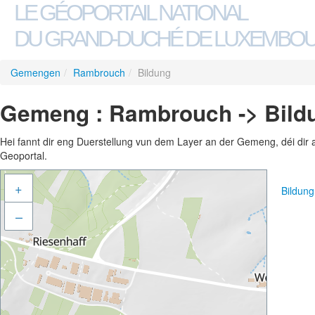
LE GÉOPORTAIL NATIONAL
DU GRAND-DUCHÉ DE LUXEMBO
Gemengen
/
Rambrouch
/
Bildung
Gemeng : Rambrouch -> Bild
Hei fannt dir eng Duerstellung vun dem Layer an der Gemeng, déi dir 
Geoportal.
+
Bildun
–