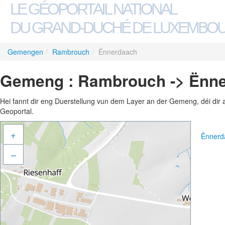
LE GÉOPORTAIL NATIONAL
DU GRAND-DUCHÉ DE LUXEMBO
Gemengen
/
Rambrouch
/
Ënnerdaach
Gemeng : Rambrouch -> Ënn
Hei fannt dir eng Duerstellung vun dem Layer an der Gemeng, déi dir 
Geoportal.
+
Ënnerd
–