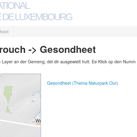
ATIONAL
 DE LUXEMBOURG
heet
ouch -> Gesondheet
m Layer an der Gemeng, déi dir ausgewielt hutt. Ee Klick op den Numm 
Gesondheet (Thema Naturpark Our)