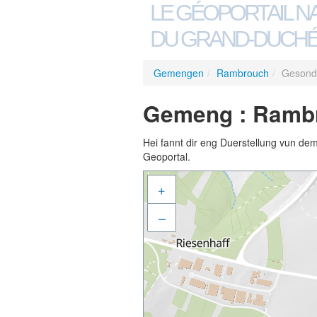
LE GÉOPORTAIL N
DU GRAND-DUCHÉ
Gemengen
/
Rambrouch
/
Gesond
Gemeng : Rambr
Hei fannt dir eng Duerstellung vun de
Geoportal.
+
–