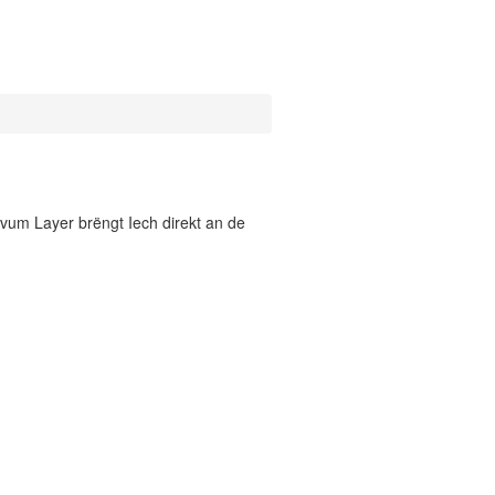
vum Layer brëngt Iech direkt an de