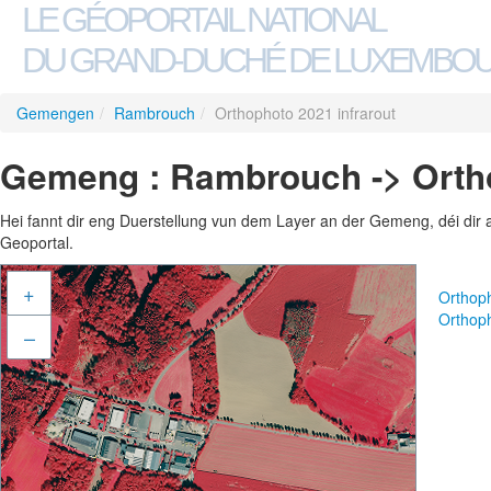
LE GÉOPORTAIL NATIONAL
DU GRAND-DUCHÉ DE LUXEMBO
Gemengen
/
Rambrouch
/
Orthophoto 2021 infrarout
Gemeng : Rambrouch -> Ortho
Hei fannt dir eng Duerstellung vun dem Layer an der Gemeng, déi dir 
Geoportal.
+
Orthop
Orthoph
–