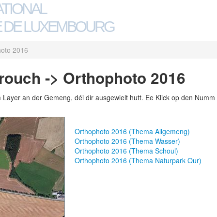
ATIONAL
 DE LUXEMBOURG
hoto 2016
ouch -> Orthophoto 2016
m Layer an der Gemeng, déi dir ausgewielt hutt. Ee Klick op den Numm 
Orthophoto 2016 (Thema Allgemeng)
Orthophoto 2016 (Thema Wasser)
Orthophoto 2016 (Thema Schoul)
Orthophoto 2016 (Thema Naturpark Our)