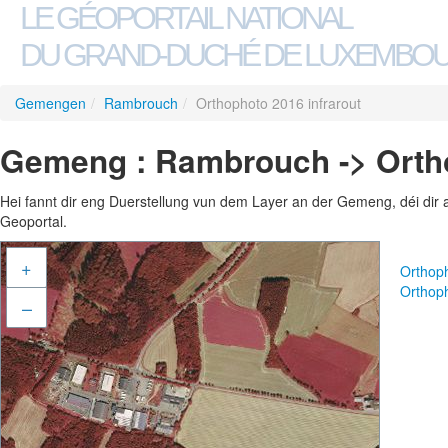
LE GÉOPORTAIL NATIONAL
DU GRAND-DUCHÉ DE LUXEMBO
Gemengen
/
Rambrouch
/
Orthophoto 2016 infrarout
Gemeng : Rambrouch -> Ortho
Hei fannt dir eng Duerstellung vun dem Layer an der Gemeng, déi dir 
Geoportal.
+
Orthop
Orthoph
–