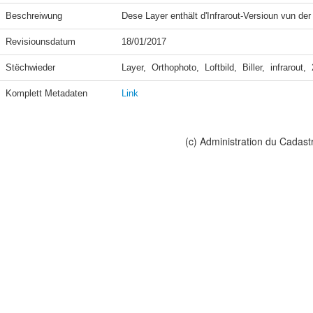
Beschreiwung
Dese Layer enthält d'Infrarout-Versioun vun de
Revisiounsdatum
18/01/2017
Stëchwieder
Layer,  Orthophoto,  Loftbild,  Biller,  infrarout, 
Komplett Metadaten
Link
(c) Administration du Cadast