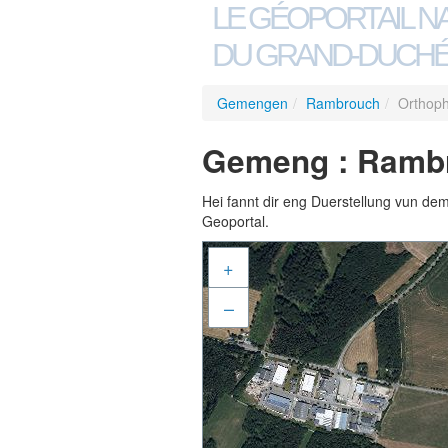
LE GÉOPORTAIL N
DU GRAND-DUCHÉ
Gemengen
/
Rambrouch
/
Orthop
Gemeng : Rambr
Hei fannt dir eng Duerstellung vun de
Geoportal.
+
–