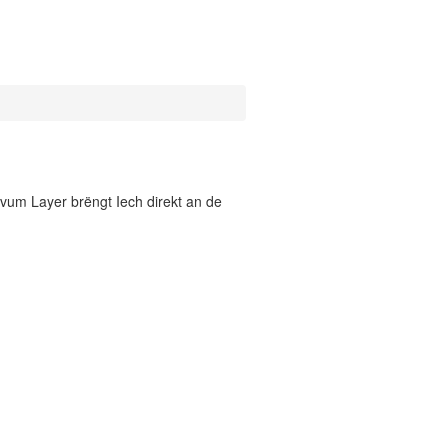
vum Layer brëngt Iech direkt an de