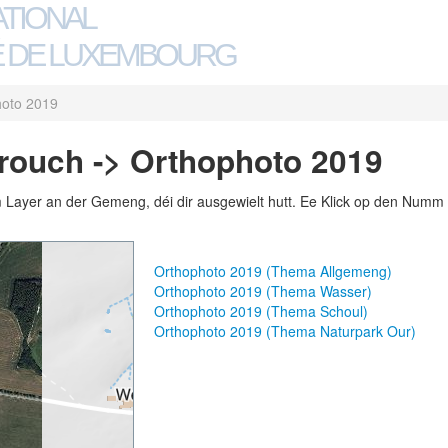
ATIONAL
 DE LUXEMBOURG
hoto 2019
ouch -> Orthophoto 2019
m Layer an der Gemeng, déi dir ausgewielt hutt. Ee Klick op den Numm 
Orthophoto 2019 (Thema Allgemeng)
Orthophoto 2019 (Thema Wasser)
Orthophoto 2019 (Thema Schoul)
Orthophoto 2019 (Thema Naturpark Our)