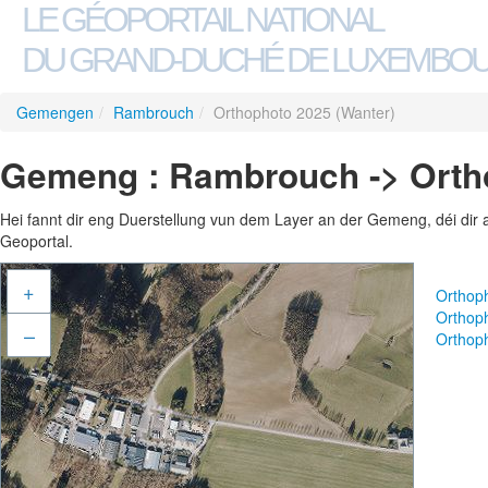
LE GÉOPORTAIL NATIONAL
DU GRAND-DUCHÉ DE LUXEMBO
Gemengen
/
Rambrouch
/
Orthophoto 2025 (Wanter)
Gemeng : Rambrouch -> Orth
Hei fannt dir eng Duerstellung vun dem Layer an der Gemeng, déi dir 
Geoportal.
+
Orthop
Orthop
–
Orthop