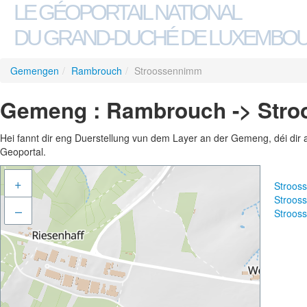
LE GÉOPORTAIL NATIONAL
DU GRAND-DUCHÉ DE LUXEMBO
Gemengen
/
Rambrouch
/
Stroossennimm
Gemeng : Rambrouch -> Str
Hei fannt dir eng Duerstellung vun dem Layer an der Gemeng, déi dir 
Geoportal.
+
Stroos
Stroos
–
Stroos