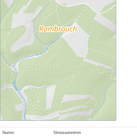
Numm
Stroossennimm