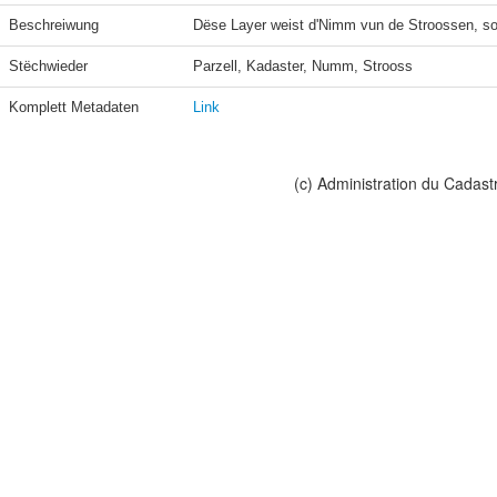
Beschreiwung
Dëse Layer weist d'Nimm vun de Stroossen, sou w
Stëchwieder
Parzell, Kadaster, Numm, Strooss
Komplett Metadaten
Link
(c) Administration du Cadast