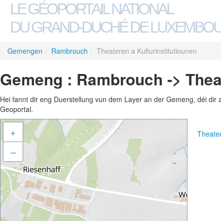
LE GÉOPORTAIL NATIONAL
DU GRAND-DUCHÉ DE LUXEMBO
Gemengen
/
Rambrouch
/
Theateren a Kulturinstitutiounen
Gemeng : Rambrouch -> Theate
Hei fannt dir eng Duerstellung vun dem Layer an der Gemeng, déi dir 
Geoportal.
+
Theater
–