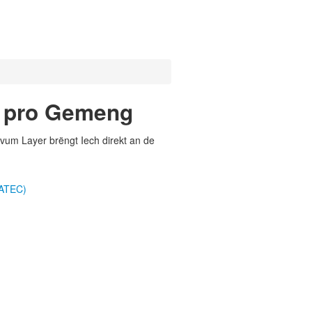
n pro Gemeng
vum Layer brëngt Iech direkt an de
TATEC)