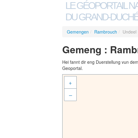
LE GÉOPORTAIL N
DU GRAND-DUCHÉ
Gemengen
/
Rambrouch
/
Undeel
Gemeng : Rambr
Hei fannt dir eng Duerstellung vun de
Geoportal.
+
–