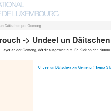
ATIONAL
 DE LUXEMBOURG
 un Däitschen pro Gemeng
ouch -> Undeel un Däitsche
m Layer an der Gemeng, déi dir ausgewielt hutt. Ee Klick op den Numm 
Undeel un Däitschen pro Gemeng (Thema S