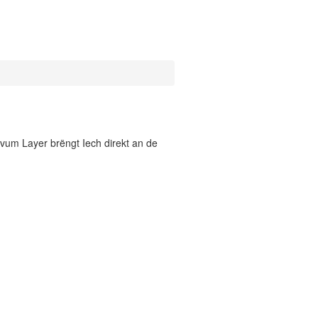
vum Layer brëngt Iech direkt an de