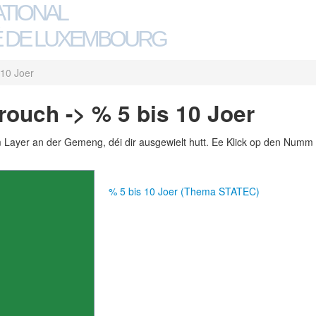
ATIONAL
 DE LUXEMBOURG
 10 Joer
ouch -> % 5 bis 10 Joer
m Layer an der Gemeng, déi dir ausgewielt hutt. Ee Klick op den Numm 
% 5 bis 10 Joer (Thema STATEC)