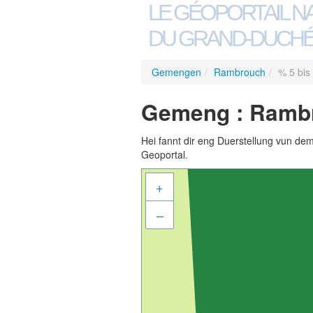
LE GÉOPORTAIL N
DU GRAND-DUCHÉ
Gemengen
/
Rambrouch
/
% 5 bis
Gemeng : Rambr
Hei fannt dir eng Duerstellung vun de
Geoportal.
+
–