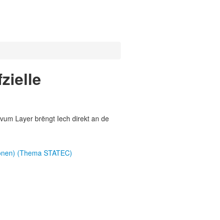
zielle
vum Layer brëngt Iech direkt an de
phonen) (Thema STATEC)