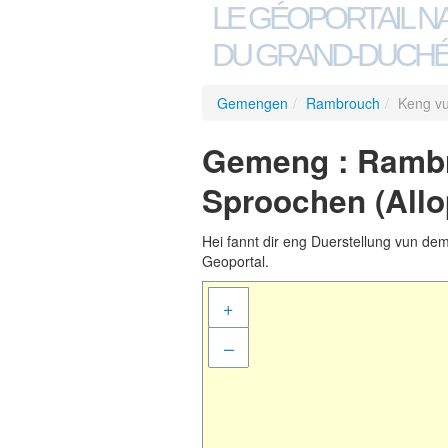
LE GÉOPORTAIL N
DU GRAND-DUCHÉ
Gemengen
/
Rambrouch
/
Keng vu
Gemeng : Rambro
Sproochen (All
Hei fannt dir eng Duerstellung vun de
Geoportal.
+
–