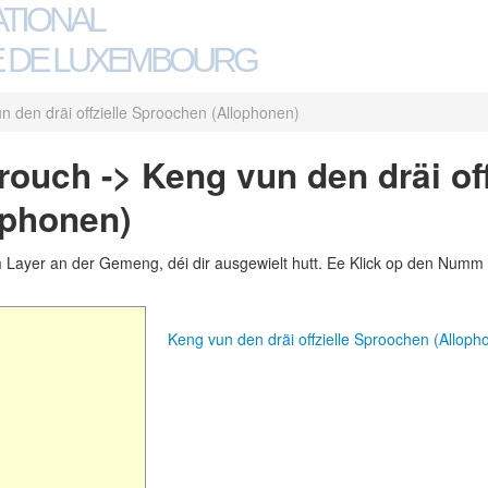
ATIONAL
 DE LUXEMBOURG
n den dräi offzielle Sproochen (Allophonen)
uch -> Keng vun den dräi off
ophonen)
m Layer an der Gemeng, déi dir ausgewielt hutt. Ee Klick op den Numm 
Keng vun den dräi offzielle Sproochen (Allo