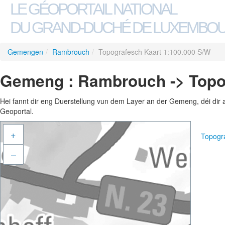
LE GÉOPORTAIL NATIONAL
DU GRAND-DUCHÉ DE LUXEMBO
Gemengen
/
Rambrouch
/
Topografesch Kaart 1:100.000 S/W
Gemeng : Rambrouch -> Topog
Hei fannt dir eng Duerstellung vun dem Layer an der Gemeng, déi dir 
Geoportal.
+
Topogr
–