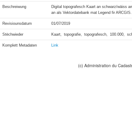
Beschreiwung
Digital topografesch Kaart an schwarz/wäiss am
an als Vektordatebank mat Legend fir ARCGIS.
Revisiounsdatum
01/07/2019
Stëchwieder
Kaart,  topografie,  topografesch,  100.000,  s
Komplett Metadaten
Link
(c) Administration du Cadast