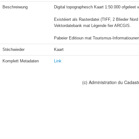
Beschreiwung
Digital topographesch Kaart 1:50.000 ofgeleet 
Existéiert als Rasterdatei (TIFF, 2 Blieder Nord 
Vektordatebank mat Légende fier ARCGIS.

Pabeier Editioun mat Tourismus-Informatioune
Stëchwieder
Kaart 
Komplett Metadaten
Link
(c) Administration du Cadast