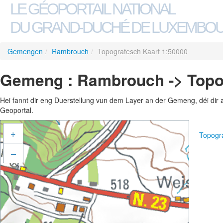
LE GÉOPORTAIL NATIONAL
DU GRAND-DUCHÉ DE LUXEMBO
Gemengen
/
Rambrouch
/
Topografesch Kaart 1:50000
Gemeng : Rambrouch -> Topo
Hei fannt dir eng Duerstellung vun dem Layer an der Gemeng, déi dir 
Geoportal.
+
Topogr
–