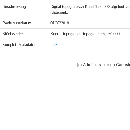
Beschreiwung
Digital topografesch Kaart 1:50.000 ofgeleet vu
rdatebank.
Revisiounsdatum
01/07/2019
Stëchwieder
Kaart,  topografie,  topografesch,  50.000
Komplett Metadaten
Link
(c) Administration du Cadast