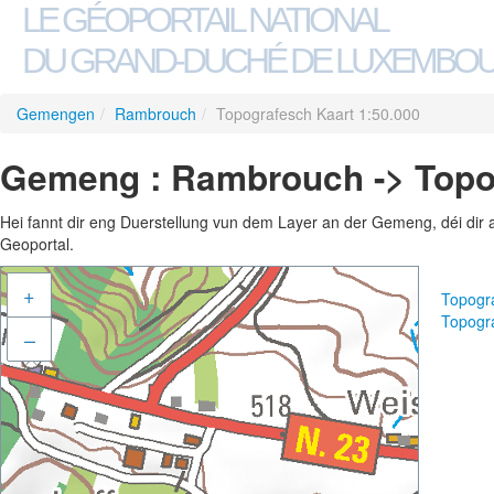
LE GÉOPORTAIL NATIONAL
DU GRAND-DUCHÉ DE LUXEMBO
Gemengen
/
Rambrouch
/
Topografesch Kaart 1:50.000
Gemeng : Rambrouch -> Topog
Hei fannt dir eng Duerstellung vun dem Layer an der Gemeng, déi dir 
Geoportal.
+
Topogr
Topogr
–