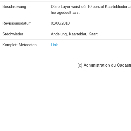
Beschreiwung
Dëse Layer weist déi 10 eenzel Kaarteblieder an
hie agedeelt ass.
Revisiounsdatum
01/06/2010
Stëchwieder
Andelung, Kaarteblat, Kaart
Komplett Metadaten
Link
(c) Administration du Cadast