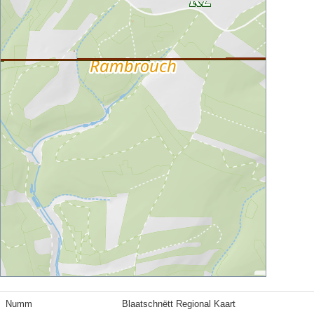
Numm
Blaatschnëtt Regional Kaart