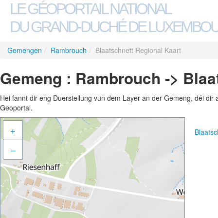
LE GÉOPORTAIL NATIONAL
DU GRAND-DUCHÉ DE LUXEMBO
Gemengen
/
Rambrouch
/
Blaatschnett Regional Kaart
Gemeng : Rambrouch -> Blaat
Hei fannt dir eng Duerstellung vun dem Layer an der Gemeng, déi dir 
Geoportal.
+
Blaatsc
–