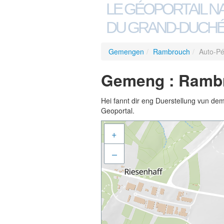
LE GÉOPORTAIL N
DU GRAND-DUCHÉ
Gemengen
/
Rambrouch
/
Auto-P
Gemeng : Rambr
Hei fannt dir eng Duerstellung vun de
Geoportal.
+
–