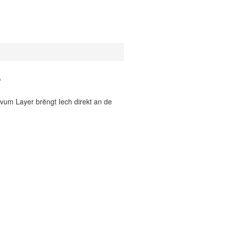
r
vum Layer brëngt Iech direkt an de