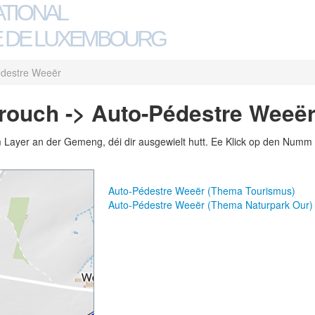
ATIONAL
 DE LUXEMBOURG
édestre Weeër
ouch -> Auto-Pédestre Weeë
m Layer an der Gemeng, déi dir ausgewielt hutt. Ee Klick op den Numm 
Auto-Pédestre Weeër (Thema Tourismus)
Auto-Pédestre Weeër (Thema Naturpark Our)