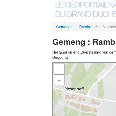
LE GÉOPORTAIL N
DU GRAND-DUCHÉ
Gemengen
/
Rambrouch
/
Vëloloc
Gemeng : Rambro
Hei fannt dir eng Duerstellung vun de
Geoportal.
+
–