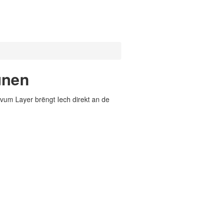
unen
vum Layer brëngt Iech direkt an de