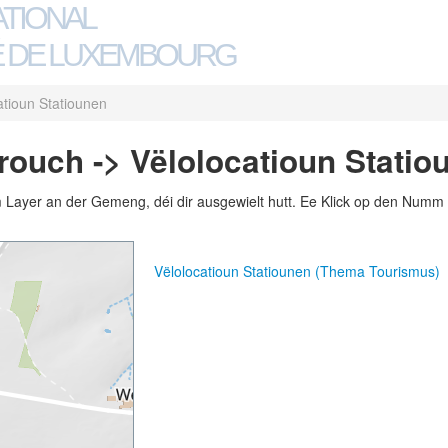
ATIONAL
 DE LUXEMBOURG
atioun Statiounen
uch -> Vëlolocatioun Statio
m Layer an der Gemeng, déi dir ausgewielt hutt. Ee Klick op den Numm 
Vëlolocatioun Statiounen (Thema Tourismus)