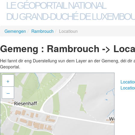
LE GÉOPORTAIL NATIONAL
DU GRAND-DUCHÉ DE LUXEMBO
Gemengen
/
Rambrouch
/
Locatioun
Gemeng : Rambrouch -> Loca
Hei fannt dir eng Duerstellung vun dem Layer an der Gemeng, déi dir 
Geoportal.
+
Locati
Locati
–