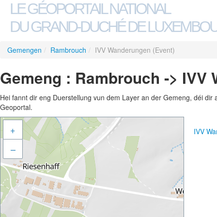
LE GÉOPORTAIL NATIONAL
DU GRAND-DUCHÉ DE LUXEMBO
Gemengen
/
Rambrouch
/
IVV Wanderungen (Event)
Gemeng : Rambrouch -> IVV 
Hei fannt dir eng Duerstellung vun dem Layer an der Gemeng, déi dir 
Geoportal.
+
IVV Wa
–