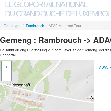
LE GÉOPORTAIL NATIONAL
DU GRAND-DUCHÉ DE LUXEMBO
Gemengen
/
Rambrouch
/
ADAC Motorrad Tour
Gemeng : Rambrouch -> ADAC
Hei fannt dir eng Duerstellung vun dem Layer an der Gemeng, déi dir 
Geoportal.
+
ADAC M
–