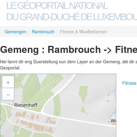
LE GÉOPORTAIL NATIONAL
DU GRAND-DUCHÉ DE LUXEMBO
Gemengen
/
Rambrouch
/
Fitness & Wuelbefannen
Gemeng : Rambrouch -> Fitn
Hei fannt dir eng Duerstellung vun dem Layer an der Gemeng, déi dir 
Geoportal.
+
Fitnes
–