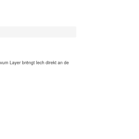
vum Layer brëngt Iech direkt an de