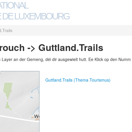
ATIONAL
 DE LUXEMBOURG
.Trails
uch -> Guttland.Trails
m Layer an der Gemeng, déi dir ausgewielt hutt. Ee Klick op den Numm 
Guttland.Trails (Thema Tourismus)