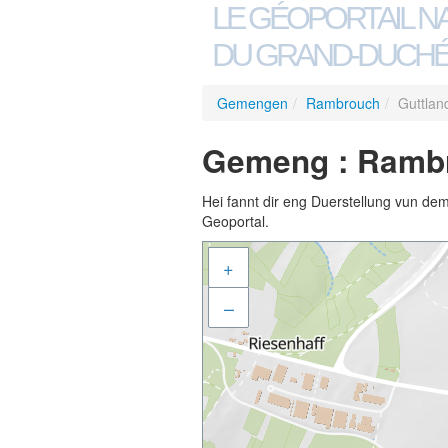
LE GÉOPORTAIL N
DU GRAND-DUCHÉ
Gemengen
/
Rambrouch
/
Guttland
Gemeng : Rambro
Hei fannt dir eng Duerstellung vun de
Geoportal.
+
–