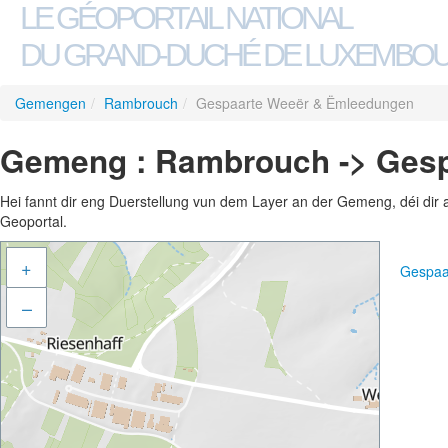
LE GÉOPORTAIL NATIONAL
DU GRAND-DUCHÉ DE LUXEMBO
Gemengen
/
Rambrouch
/
Gespaarte Weeër & Ëmleedungen
Gemeng : Rambrouch -> Ges
Hei fannt dir eng Duerstellung vun dem Layer an der Gemeng, déi dir 
Geoportal.
+
Gespaa
–