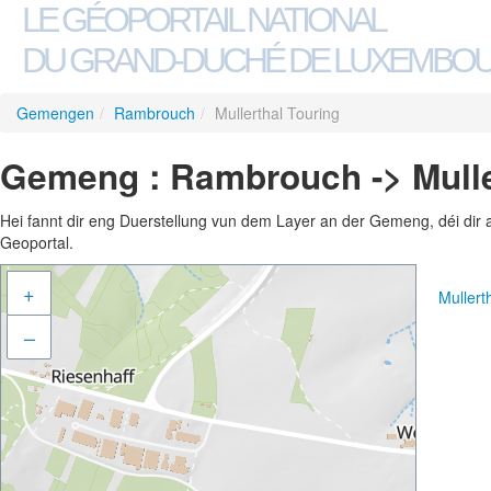
LE GÉOPORTAIL NATIONAL
DU GRAND-DUCHÉ DE LUXEMBO
Gemengen
/
Rambrouch
/
Mullerthal Touring
Gemeng : Rambrouch -> Mulle
Hei fannt dir eng Duerstellung vun dem Layer an der Gemeng, déi dir 
Geoportal.
+
Mullert
–