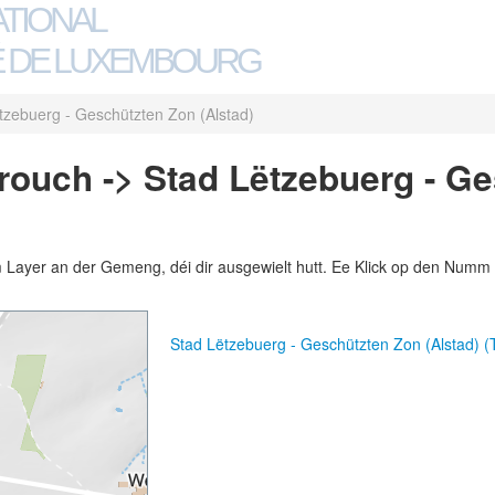
ATIONAL
 DE LUXEMBOURG
tzebuerg - Geschützten Zon (Alstad)
ouch -> Stad Lëtzebuerg - Ge
m Layer an der Gemeng, déi dir ausgewielt hutt. Ee Klick op den Numm 
Stad Lëtzebuerg - Geschützten Zon (Alstad) 