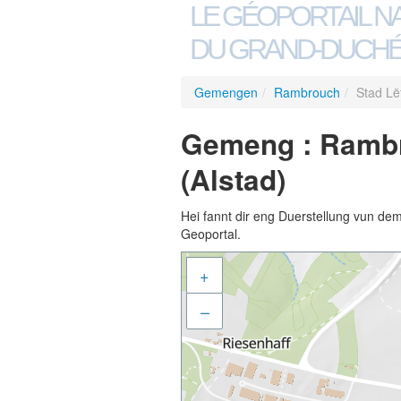
LE GÉOPORTAIL N
DU GRAND-DUCHÉ
Gemengen
/
Rambrouch
/
Stad Lë
Gemeng : Rambr
(Alstad)
Hei fannt dir eng Duerstellung vun de
Geoportal.
+
–