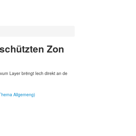
schützten Zon
vum Layer brëngt Iech direkt an de
(Thema Allgemeng)