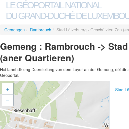
LE GÉOPORTAIL NATIONAL
DU GRAND-DUCHÉ DE LUXEMBO
Gemengen
/
Rambrouch
/
Stad Lëtzebuerg - Geschützten Zon (an
Gemeng : Rambrouch -> Stad 
(aner Quartieren)
Hei fannt dir eng Duerstellung vun dem Layer an der Gemeng, déi dir 
Geoportal.
+
Stad Lë
–