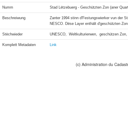
Numm
Stad Lëtzebuerg - Geschützten Zon (aner Quart
Beschreiwung
Zanter 1994 stinn d'Festungswierker vun der St
NESCO. Dëse Layer enthält d'geschützten Zon 
Stëchwieder
UNESCO,  Weltkulturierwen,  geschützen Zon, 
Komplett Metadaten
Link
(c) Administration du Cadast