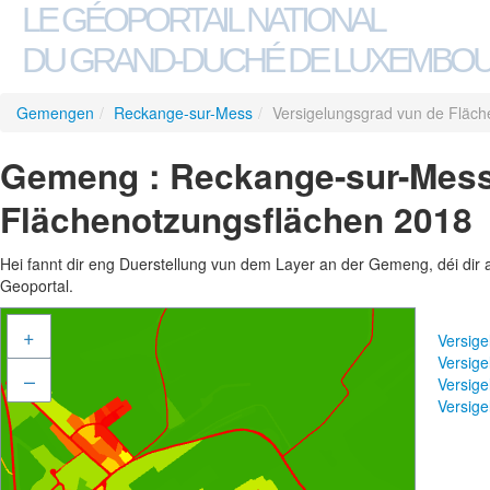
LE GÉOPORTAIL NATIONAL
DU GRAND-DUCHÉ DE LUXEMBO
Gemengen
/
Reckange-sur-Mess
/
Versigelungsgrad vun de Fläc
Gemeng : Reckange-sur-Mess 
Flächenotzungsflächen 2018
Hei fannt dir eng Duerstellung vun dem Layer an der Gemeng, déi dir 
Geoportal.
+
Versig
Versig
–
Versig
Versig