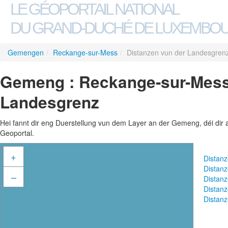
LE GÉOPORTAIL NATIONAL
DU GRAND-DUCHÉ DE LUXEMBO
Gemengen
/
Reckange-sur-Mess
/
Distanzen vun der Landesgren
Gemeng : Reckange-sur-Mess 
Landesgrenz
Hei fannt dir eng Duerstellung vun dem Layer an der Gemeng, déi dir 
Geoportal.
+
Distan
Distan
–
Distan
Distan
Distan