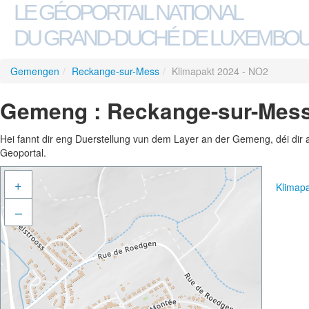
LE GÉOPORTAIL NATIONAL
DU GRAND-DUCHÉ DE LUXEMBO
Gemengen
/
Reckange-sur-Mess
/
Klimapakt 2024 - NO2
Gemeng : Reckange-sur-Mess 
Hei fannt dir eng Duerstellung vun dem Layer an der Gemeng, déi dir 
Geoportal.
+
Klimap
–