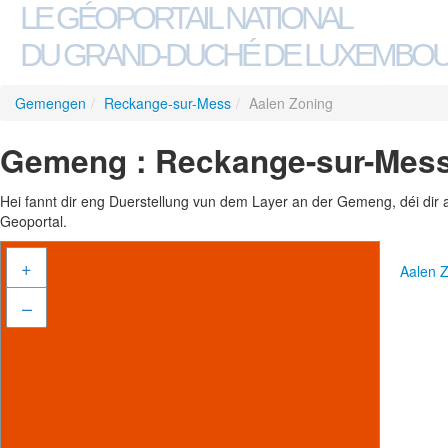
LE GÉOPORTAIL NATIONAL
DU GRAND-DUCHÉ DE LUXEMBO
Gemengen
/
Reckange-sur-Mess
/
Aalen Zoning
Gemeng : Reckange-sur-Mess
Hei fannt dir eng Duerstellung vun dem Layer an der Gemeng, déi dir 
Geoportal.
+
Aalen 
–