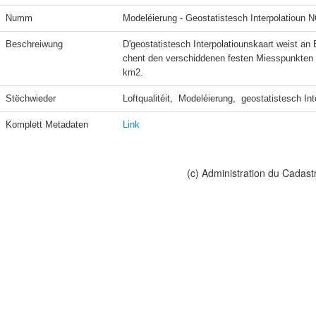
Numm
Modeléierung - Geostatistesch Interpolatioun 
Beschreiwung
D'geostatistesch Interpolatiounskaart weist an
chent den verschiddenen festen Miesspunkten 
km2.
Stëchwieder
Loftqualitéit,  Modeléierung,  geostatistesch Int
Komplett Metadaten
Link
(c) Administration du Cadast