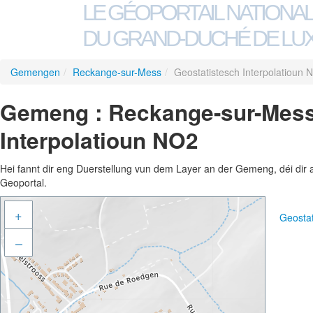
LE GÉOPORTAIL NATIONA
DU GRAND-DUCHÉ DE L
Gemengen
/
Reckange-sur-Mess
/
Geostatistesch Interpolatioun 
Gemeng : Reckange-sur-Mess 
Interpolatioun NO2
Hei fannt dir eng Duerstellung vun dem Layer an der Gemeng, déi dir 
Geoportal.
+
Geostat
–