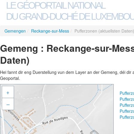
LE GÉOPORTAIL NATIONAL
DU GRAND-DUCHÉ DE LUXEMBO
Gemengen
/
Reckange-sur-Mess
/
Pufferzonen (aktuellsten Daten
Gemeng : Reckange-sur-Mess 
Daten)
Hei fannt dir eng Duerstellung vun dem Layer an der Gemeng, déi dir 
Geoportal.
+
Pufferz
Pufferz
–
Pufferz
Pufferz
Pufferz