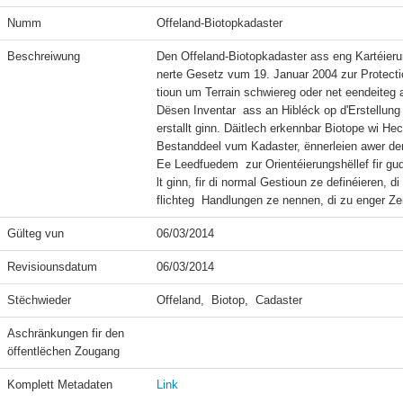
Numm
Offeland-Biotopkadaster
Beschreiwung
Den Offeland-Biotopkadaster ass eng Kartéieru
nerte Gesetz vum 19. Januar 2004 zur Protectiou
tioun um Terrain schwiereg oder net eendeiteg a
Dësen Inventar  ass an Hibléck op d'Erstellun
erstallt ginn. Däitlech erkennbar Biotope wi He
Bestanddeel vum Kadaster, ënnerleien awer der
Ee Leedfuedem  zur Orientéierungshëllef fir 
lt ginn, fir di normal Gestioun ze definéieren,
Gülteg vun
06/03/2014
Revisiounsdatum
06/03/2014
Stëchwieder
Offeland,  Biotop,  Cadaster
Aschränkungen fir den 
öffentlëchen Zougang
Komplett Metadaten
Link