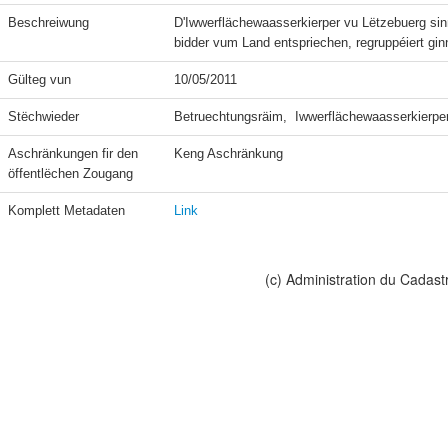
Beschreiwung
D'Iwwerflächewaasserkierper vu Lëtzebuerg s
bidder vum Land entspriechen, regruppéiert g
Gülteg vun
10/05/2011
Stëchwieder
Betruechtungsräim,  Iwwerflächewaasserkierpe
Aschränkungen fir den 
Keng Aschränkung
öffentlëchen Zougang
Komplett Metadaten
Link
(c) Administration du Cadast