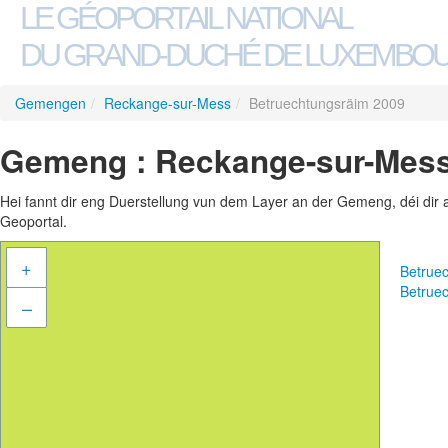
LE GÉOPORTAIL NATIONAL
DU GRAND-DUCHÉ DE LUXEMBO
Gemengen
/
Reckange-sur-Mess
/
Betruechtungsräim 2009
Gemeng : Reckange-sur-Mess
Hei fannt dir eng Duerstellung vun dem Layer an der Gemeng, déi dir 
Geoportal.
+
Betrue
Betrue
–