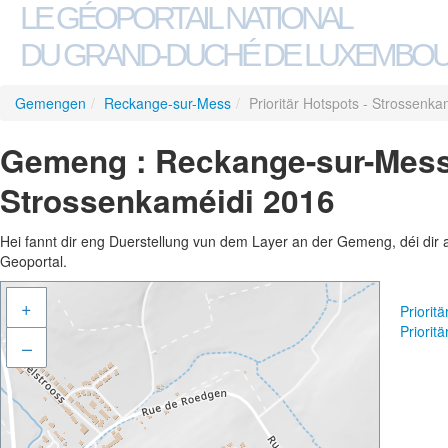
LE GÉOPORTAIL NATIONAL
DU GRAND-DUCHÉ DE LUXEMBO
Gemengen
/
Reckange-sur-Mess
/
Prioritär Hotspots - Strossenk
Gemeng : Reckange-sur-Mess -
Strossenkaméidi 2016
Hei fannt dir eng Duerstellung vun dem Layer an der Gemeng, déi dir 
Geoportal.
+
Priorit
Priorit
–