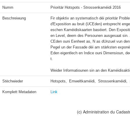
Numm
Prioritär Hotspots - Strossenkaméidi 2016
Beschreiwung
Fir objektiv an systematisch déi prioritär Probl
d'Exposition au bruit (UCEden) entsprecht e
eschen Kaméidiskaarten baséiert. Den Expositi
en Level, deem des Persounen ausgesaat sin. 
CEden ouni Eenheet as, N as dUnzuel vun den
Pegel un der Fassade déi am stärksten exponéi
Eden eigentlech en Indice ouni Dimensioun, d
t.

Weider Informatiounen sin an den Kaméidisakt
Stëchwieder
Hotspots,  Emweltkaméidi,  Strossenkaméidi,  p
Komplett Metadaten
Link
(c) Administration du Cadast