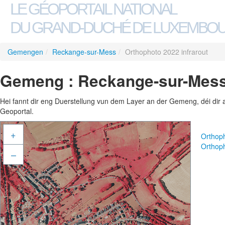
LE GÉOPORTAIL NATIONAL
DU GRAND-DUCHÉ DE LUXEMBO
Gemengen
/
Reckange-sur-Mess
/
Orthophoto 2022 infrarout
Gemeng : Reckange-sur-Mess 
Hei fannt dir eng Duerstellung vun dem Layer an der Gemeng, déi dir 
Geoportal.
+
Orthop
Orthoph
–