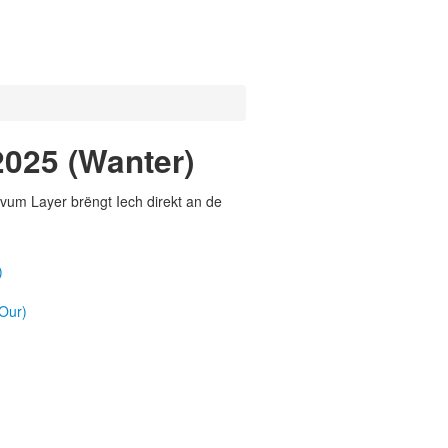
025 (Wanter)
vum Layer brëngt Iech direkt an de
)
Our)