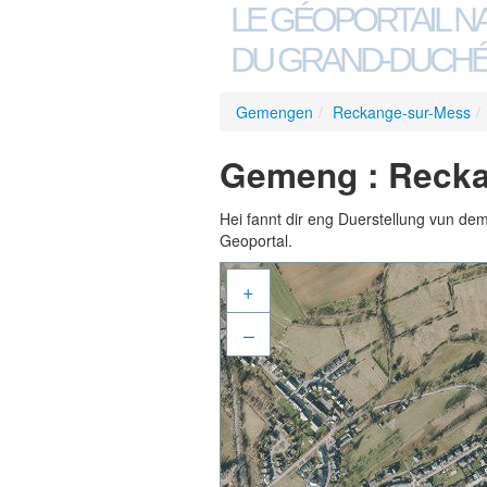
LE GÉOPORTAIL N
DU GRAND-DUCHÉ
Gemengen
/
Reckange-sur-Mess
/
Gemeng : Recka
Hei fannt dir eng Duerstellung vun de
Geoportal.
+
–