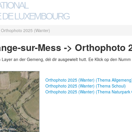
ATIONAL
 DE LUXEMBOURG
Orthophoto 2025 (Wanter)
nge-sur-Mess -> Orthophoto 2
m Layer an der Gemeng, déi dir ausgewielt hutt. Ee Klick op den Numm 
Orthophoto 2025 (Wanter) (Thema Allgemeng
Orthophoto 2025 (Wanter) (Thema Schoul)
Orthophoto 2025 (Wanter) (Thema Naturpark 