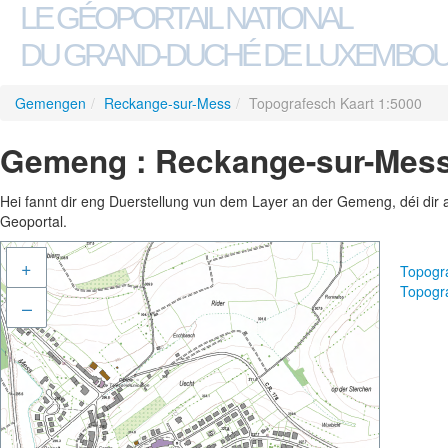
LE GÉOPORTAIL NATIONAL
DU GRAND-DUCHÉ DE LUXEMBO
Gemengen
/
Reckange-sur-Mess
/
Topografesch Kaart 1:5000
Gemeng : Reckange-sur-Mess 
Hei fannt dir eng Duerstellung vun dem Layer an der Gemeng, déi dir 
Geoportal.
+
Topogr
Topogr
–