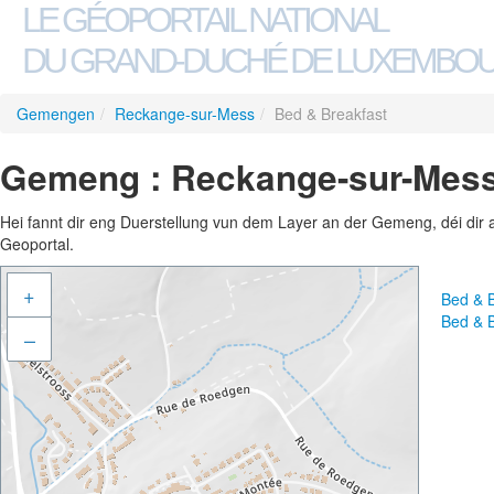
LE GÉOPORTAIL NATIONAL
DU GRAND-DUCHÉ DE LUXEMBO
Gemengen
/
Reckange-sur-Mess
/
Bed & Breakfast
Gemeng : Reckange-sur-Mess 
Hei fannt dir eng Duerstellung vun dem Layer an der Gemeng, déi dir 
Geoportal.
+
Bed & 
Bed & 
–