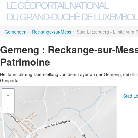
LE GÉOPORTAIL NATIONAL
DU GRAND-DUCHÉ DE LUXEMBO
Gemengen
/
Reckange-sur-Mess
/
Stad Lëtzebuerg - Limitë vum 
Gemeng : Reckange-sur-Mess 
Patrimoine
Hei fannt dir eng Duerstellung vun dem Layer an der Gemeng, déi dir 
Geoportal.
+
Stad Lë
–