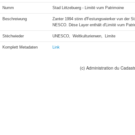
Numm
Stad Lëtzebuerg - Limitë vum Patrimoine
Beschreiwung
Zanter 1994 stinn d'Festungswierker vun der St
NESCO. Dëse Layer enthält d'Limitë vum Patri
Stëchwieder
UNESCO,  Weltkulturierwen,  Limite
Komplett Metadaten
Link
(c) Administration du Cadast