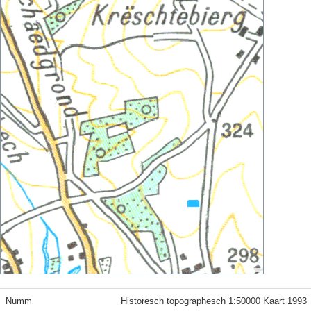
Numm
Historesch topographesch 1:50000 Kaart 1993