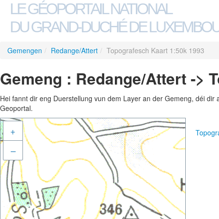
LE GÉOPORTAIL NATIONAL
DU GRAND-DUCHÉ DE LUXEMBO
Gemengen
/
Redange/Attert
/
Topografesch Kaart 1:50k 1993
Gemeng : Redange/Attert -> T
Hei fannt dir eng Duerstellung vun dem Layer an der Gemeng, déi dir 
Geoportal.
+
Topogr
–