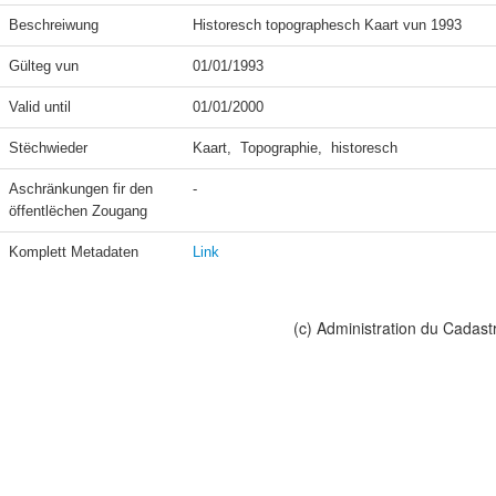
Beschreiwung
Historesch topographesch Kaart vun 1993
Gülteg vun
01/01/1993
Valid until
01/01/2000
Stëchwieder
Kaart,  Topographie,  historesch
Aschränkungen fir den 
-
öffentlëchen Zougang
Komplett Metadaten
Link
(c) Administration du Cadast