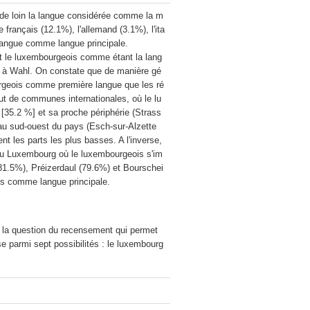
 de loin la langue considérée comme la m
 français (12.1%), l'allemand (3.1%), l'ita
langue comme langue principale.

nt le luxembourgeois comme étant la lang
% à Wahl. On constate que de manière gé
ourgeois comme première langue que les ré
tut de communes internationales, où le lu
[35.2 %] et sa proche périphérie (Strass
u sud-ouest du pays (Esch-sur-Alzette 
 les parts les plus basses. A l'inverse, 
t du Luxembourg où le luxembourgeois s'im
1.5%), Préizerdaul (79.6%) et Bourschei
 la question du recensement qui permet 
se parmi sept possibilités : le luxembourg