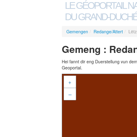
LE GÉOPORTAIL N
DU GRAND-DUCHÉ
Gemengen
/
Redange/Attert
/
Lët
Gemeng : Redang
Hei fannt dir eng Duerstellung vun de
Geoportal.
+
–