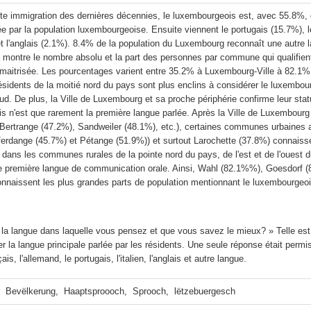
rte immigration des dernières décennies, le luxembourgeois est, avec 55.8%,
ée par la population luxembourgeoise. Ensuite viennent le portugais (15.7%), le
et l'anglais (2.1%). 8.4% de la population du Luxembourg reconnaît une autre 
 montre le nombre absolu et la part des personnes par commune qui qualifie
 maitrisée. Les pourcentages varient entre 35.2% à Luxembourg-Ville à 82.1
résidents de la moitié nord du pays sont plus enclins à considérer le luxemb
ud. De plus, la Ville de Luxembourg et sa proche périphérie confirme leur sta
 n'est que rarement la première langue parlée. Après la Ville de Luxembourg 
Bertrange (47.2%), Sandweiler (48.1%), etc.), certaines communes urbaines a
ferdange (45.7%) et Pétange (51.9%)) et surtout Larochette (37.8%) connaissent
t dans les communes rurales de la pointe nord du pays, de l'est et de l'oues
première langue de communication orale. Ainsi, Wahl (82.1%%), Goesdorf (8
 la langue dans laquelle vous pensez et que vous savez le mieux? » Telle est
r la langue principale parlée par les résidents. Une seule réponse était permi
çais, l'allemand, le portugais, l'italien, l'anglais et autre langue.
,  Bevëlkerung,  Haaptsproooch,  Sprooch,  lëtzebuergesch