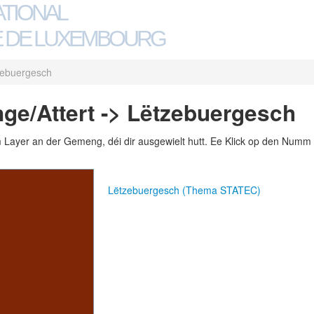
ATIONAL
 DE LUXEMBOURG
zebuergesch
e/Attert -> Lëtzebuergesch
m Layer an der Gemeng, déi dir ausgewielt hutt. Ee Klick op den Numm 
Lëtzebuergesch (Thema STATEC)