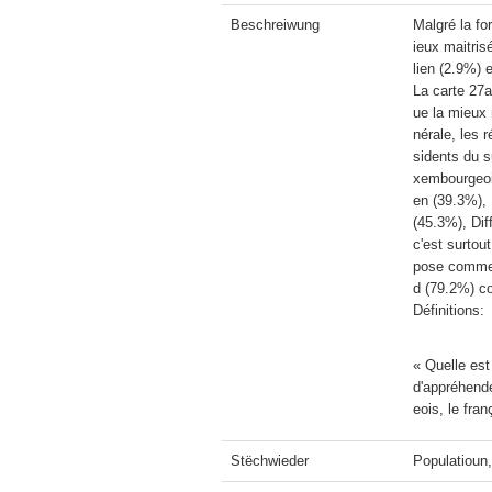
Beschreiwung
Malgré la fo
ieux maitris
lien (2.9%) 
La carte 27a
ue la mieux
nérale, les 
sidents du s
xembourgeois
en (39.3%), 
(45.3%), Dif
c'est surtou
pose comme 
Définitions:
« Quelle est
d'appréhende
eois, le fran
Stëchwieder
Populatioun